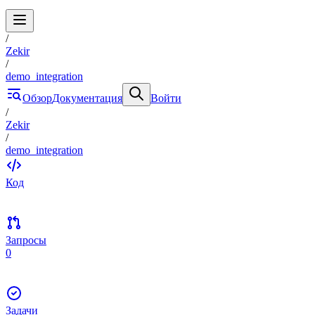
/
Zekir
/
demo_integration
Обзор
Документация
Войти
/
Zekir
/
demo_integration
Код
Запросы
0
Задачи