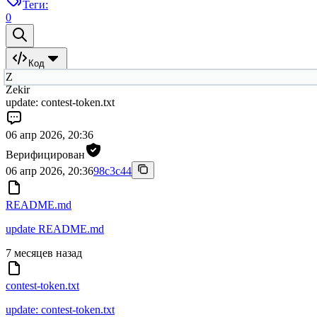
Теги:
0
Код
Z
Zekir
update: contest-token.txt
06 апр 2026, 20:36
Верифицирован
06 апр 2026, 20:36
98c3c44
README.md
update README.md
7 месяцев назад
contest-token.txt
update: contest-token.txt