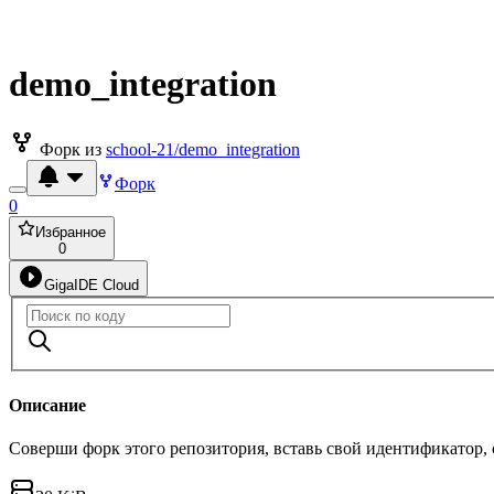
demo_integration
Форк из
school-21/demo_integration
Форк
0
Избранное
0
GigaIDE Cloud
Описание
Соверши форк этого репозитория, вставь свой идентификатор,