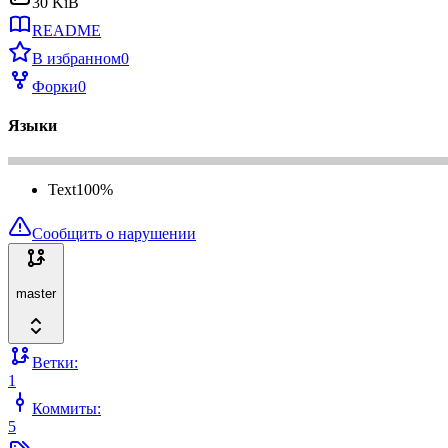
30 KiB
README
В избранном
0
Форки
0
Языки
Text
100
%
Сообщить о нарушении
master
Ветки:
1
Коммиты:
5