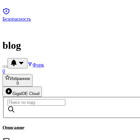
Безопасность
blog
Форк
0
Избранное
0
GigaIDE Cloud
Описание