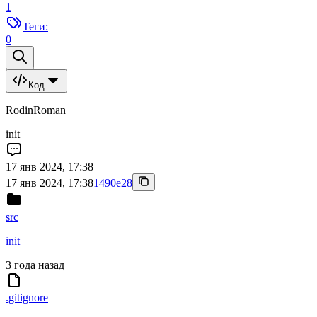
1
Теги:
0
Код
RodinRoman
init
17 янв 2024, 17:38
17 янв 2024, 17:38
1490e28
src
init
3 года назад
.gitignore