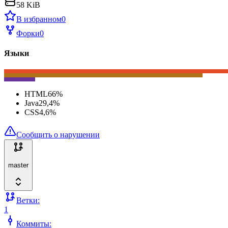
58 KiB
В избранном
0
Форки
0
Языки
HTML
66
%
Java
29,4
%
CSS
4,6
%
Сообщить о нарушении
master
Ветки:
1
Коммиты: