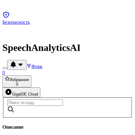
Безопасность
SpeechAnalyticsAI
Форк
0
Избранное
0
GigaIDE Cloud
Описание