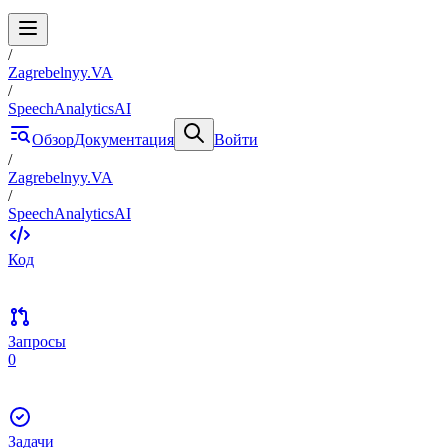
/
Zagrebelnyy.VA
/
SpeechAnalyticsAI
Обзор
Документация
Войти
/
Zagrebelnyy.VA
/
SpeechAnalyticsAI
Код
Запросы
0
Задачи