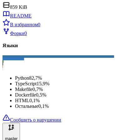
859 KiB
README
В избранном
0
Форки
0
Языки
Python
82,7
%
TypeScript
15,9
%
Makefile
0,7
%
Dockerfile
0,5
%
HTML
0,1
%
Остальные
0,1
%
Сообщить о нарушении
master