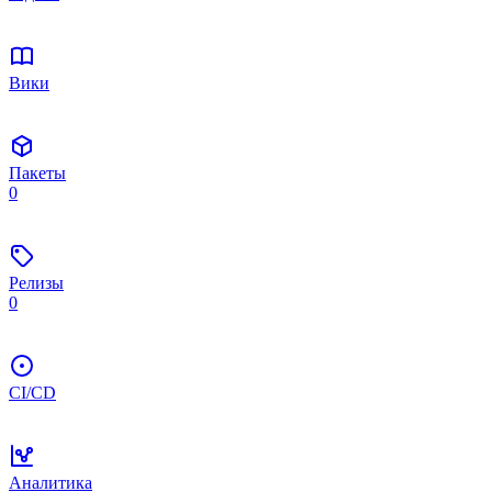
Вики
Пакеты
0
Релизы
0
CI/CD
Аналитика