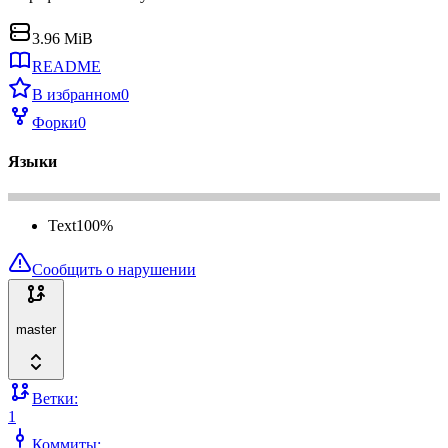
3.96 MiB
README
В избранном
0
Форки
0
Языки
Text
100
%
Сообщить о нарушении
master
Ветки:
1
Коммиты: