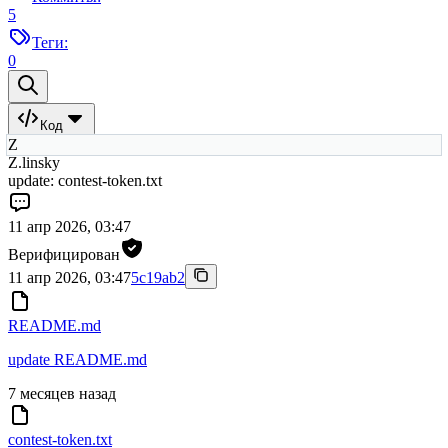
5
Теги:
0
Код
Z
Z.linsky
update: contest-token.txt
11 апр 2026, 03:47
Верифицирован
11 апр 2026, 03:47
5c19ab2
README.md
update README.md
7 месяцев назад
contest-token.txt