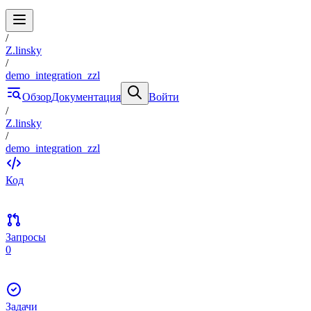
/
Z.linsky
/
demo_integration_zzl
Обзор
Документация
Войти
/
Z.linsky
/
demo_integration_zzl
Код
Запросы
0
Задачи