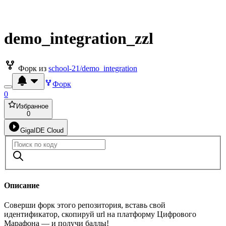
demo_integration_zzl
Форк из
school-21/demo_integration
Форк
0
Избранное
0
GigaIDE Cloud
Описание
Соверши форк этого репозитория, вставь свой
идентификатор, скопируй url на платформу Цифрового
Марафона — и получи баллы!