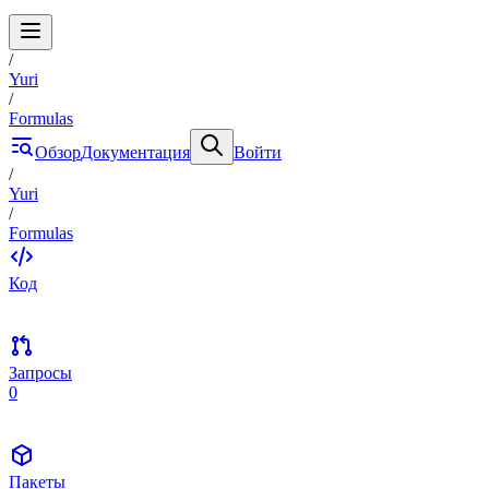
/
Yuri
/
Formulas
Обзор
Документация
Войти
/
Yuri
/
Formulas
Код
Запросы
0
Пакеты