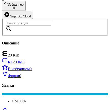
Избранное
0
GigaIDE Cloud
Описание
20 KiB
README
В избранном
0
Форки
0
Языки
Go
100
%