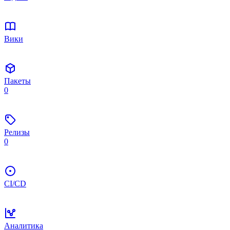
Вики
Пакеты
0
Релизы
0
CI/CD
Аналитика