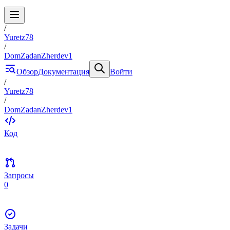
/
Yuretz78
/
DomZadanZherdev1
Обзор
Документация
Войти
/
Yuretz78
/
DomZadanZherdev1
Код
Запросы
0
Задачи