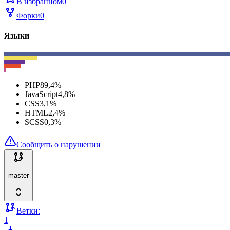
В избранном
0
Форки
0
Языки
PHP
89,4
%
JavaScript
4,8
%
CSS
3,1
%
HTML
2,4
%
SCSS
0,3
%
Сообщить о нарушении
master
Ветки:
1