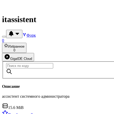
itassistent
Форк
0
Избранное
0
GigaIDE Cloud
Описание
ассистент системного администратора
15.6 MiB