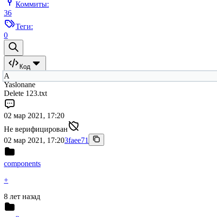
Коммиты:
36
Теги:
0
Код
A
Yaslonane
Delete 123.txt
02 мар 2021, 17:20
Не верифицирован
02 мар 2021, 17:20
3faee71
components
+
8 лет назад