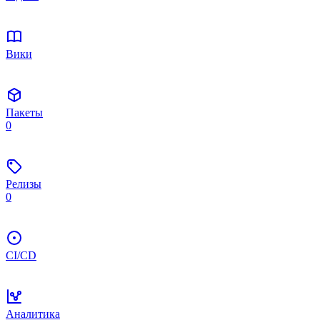
Вики
Пакеты
0
Релизы
0
CI/CD
Аналитика