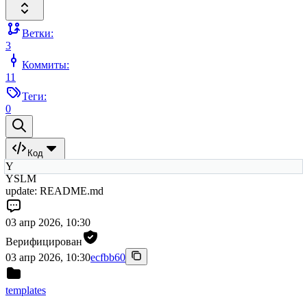
Ветки:
3
Коммиты:
11
Теги:
0
Код
Y
YSLM
update: README.md
03 апр 2026, 10:30
Верифицирован
03 апр 2026, 10:30
ecfbb60
templates