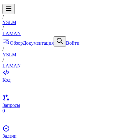
/
YSLM
/
LAMAN
Обзор
Документация
Войти
/
YSLM
/
LAMAN
Код
Запросы
0
Задачи