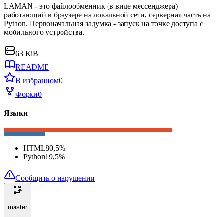
LAMAN - это файлообменник (в виде мессенджера)
работающий в браузере на локальной сети, серверная часть на
Python. Первоначальная задумка - запуск на точке доступа с
мобильного устройства.
63 KiB
README
В избранном
0
Форки
0
Языки
HTML
80,5
%
Python
19,5
%
Сообщить о нарушении
master