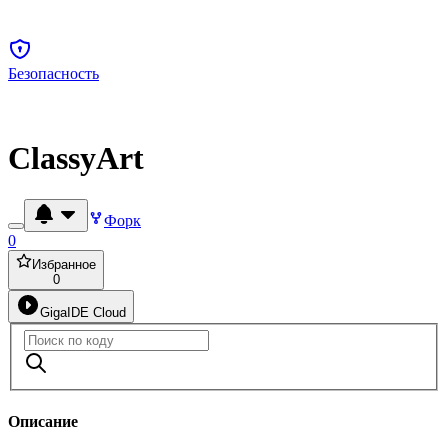
Безопасность
ClassyArt
Форк
0
Избранное
0
GigaIDE Cloud
Описание