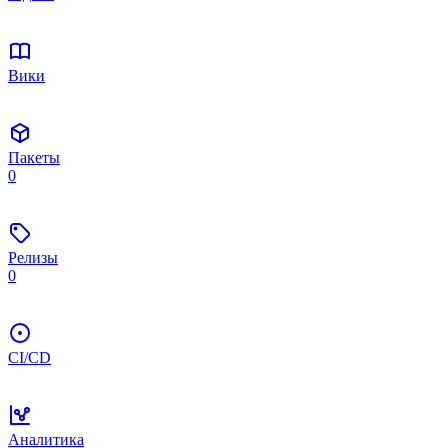
Вики
Пакеты
0
Релизы
0
CI/CD
Аналитика