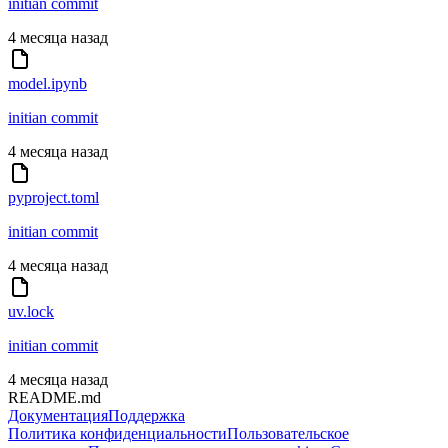
initian commit
4 месяца назад
model.ipynb
initian commit
4 месяца назад
pyproject.toml
initian commit
4 месяца назад
uv.lock
initian commit
4 месяца назад
README.md
Документация
Поддержка
Политика конфиденциальности
Пользовательское