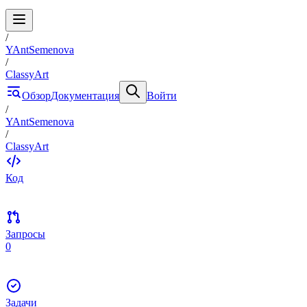
/
YAntSemenova
/
ClassyArt
Обзор
Документация
Войти
/
YAntSemenova
/
ClassyArt
Код
Запросы
0
Задачи