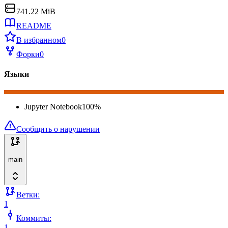
741.22 MiB
README
В избранном
0
Форки
0
Языки
Jupyter Notebook
100
%
Сообщить о нарушении
main
Ветки:
1
Коммиты:
1