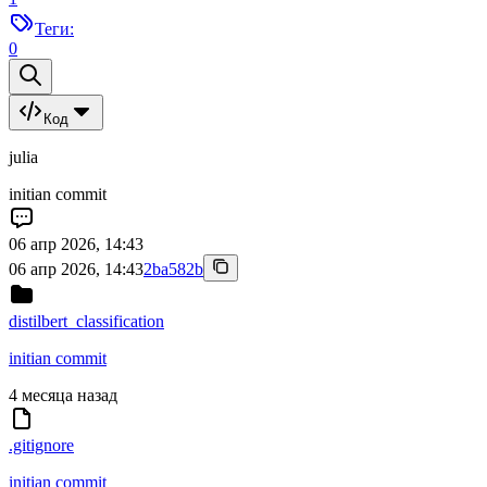
Теги:
0
Код
julia
initian commit
06 апр 2026, 14:43
06 апр 2026, 14:43
2ba582b
distilbert_classification
initian commit
4 месяца назад
.gitignore
initian commit