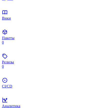
Вики
Пакеты
0
Релизы
0
CI/CD
Аналитика