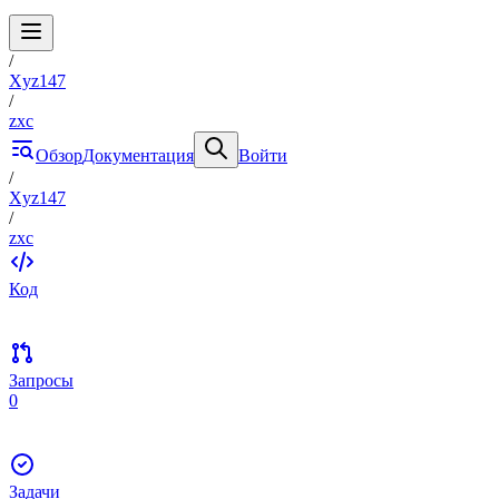
/
Xyz147
/
zxc
Обзор
Документация
Войти
/
Xyz147
/
zxc
Код
Запросы
0
Задачи