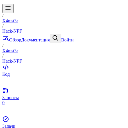
/
X4mst3r
/
Hack-NPF
Обзор
Документация
Войти
/
X4mst3r
/
Hack-NPF
Код
Запросы
0
Задачи