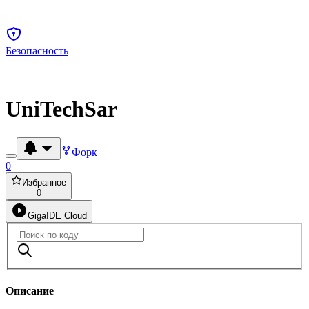
Безопасность
UniTechSar
Форк
0
Избранное
0
GigaIDE Cloud
Описание