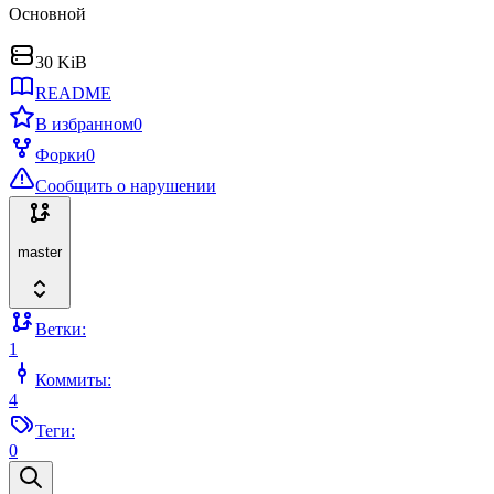
Основной
30 KiB
README
В избранном
0
Форки
0
Сообщить о нарушении
master
Ветки:
1
Коммиты:
4
Теги:
0