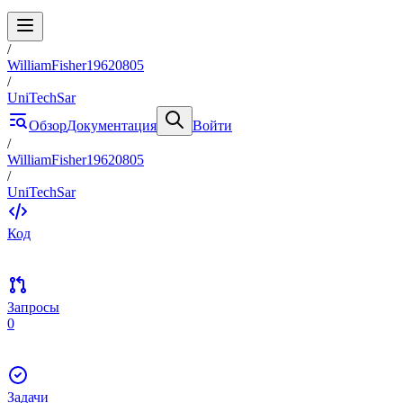
/
WilliamFisher19620805
/
UniTechSar
Обзор
Документация
Войти
/
WilliamFisher19620805
/
UniTechSar
Код
Запросы
0
Задачи