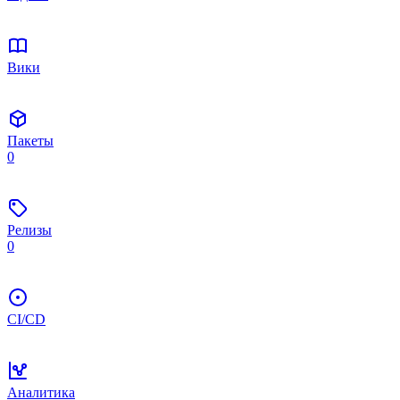
Вики
Пакеты
0
Релизы
0
CI/CD
Аналитика