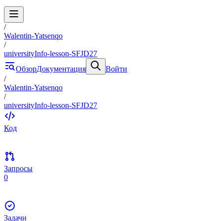
/
Walentin-Yatsenqo
/
universityInfo-lesson-SFJD27
Обзор
Документация
Войти
/
Walentin-Yatsenqo
/
universityInfo-lesson-SFJD27
Код
Запросы
0
Задачи