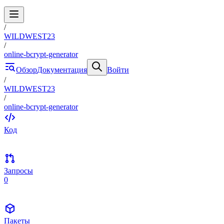
/
WILDWEST23
/
online-bcrypt-generator
Обзор
Документация
Войти
/
WILDWEST23
/
online-bcrypt-generator
Код
Запросы
0
Пакеты