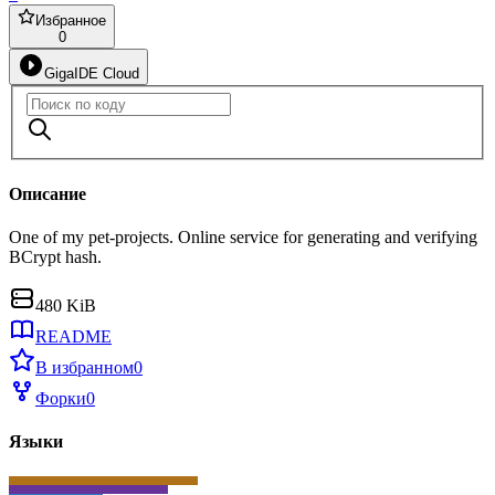
Избранное
0
GigaIDE Cloud
Описание
One of my pet-projects. Online service for generating and verifying
BCrypt hash.
480 KiB
README
В избранном
0
Форки
0
Языки