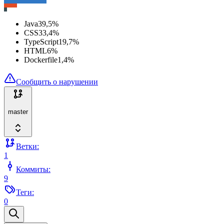
Java
39,5
%
CSS
33,4
%
TypeScript
19,7
%
HTML
6
%
Dockerfile
1,4
%
Сообщить о нарушении
master
Ветки:
1
Коммиты:
9
Теги:
0