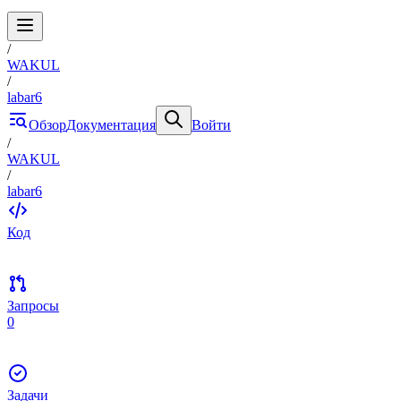
/
WAKUL
/
labar6
Обзор
Документация
Войти
/
WAKUL
/
labar6
Код
Запросы
0
Задачи