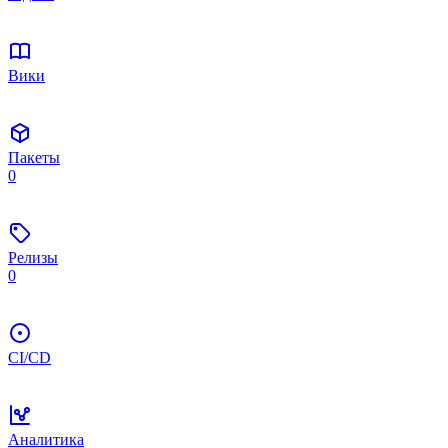
Вики
Пакеты
0
Релизы
0
CI/CD
Аналитика