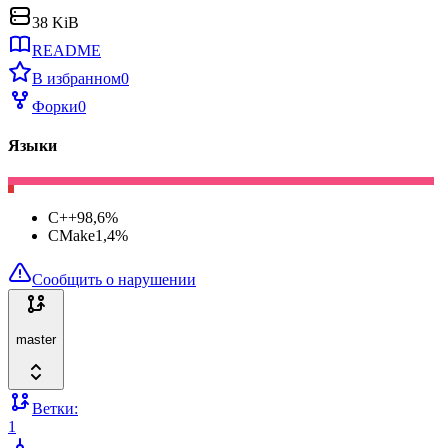
38 KiB
README
В избранном
0
Форки
0
Языки
C++
98,6
%
CMake
1,4
%
Сообщить о нарушении
master
Ветки:
1