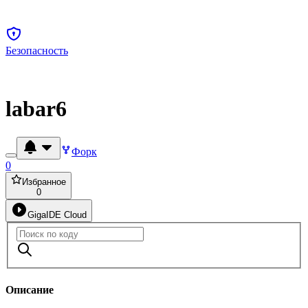
Безопасность
labar6
Форк
0
Избранное
0
GigaIDE Cloud
Описание