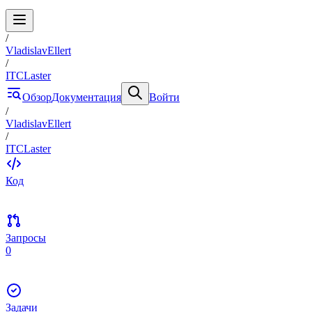
/
VladislavEllert
/
ITCLaster
Обзор
Документация
Войти
/
VladislavEllert
/
ITCLaster
Код
Запросы
0
Задачи