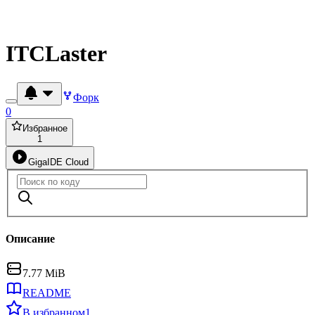
ITCLaster
Форк
0
Избранное
1
GigaIDE Cloud
Описание
7.77 MiB
README
В избранном
1