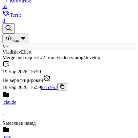
Коммиты:
65
Теги:
0
Код
VE
VladislavEllert
Merge pull request #2 from vladosss-prog/develop
19 мар 2026, 16:59
Не верифицирован
19 мар 2026, 16:59
8a1c9a7
.claude
.
5 месяцев назад
.vite