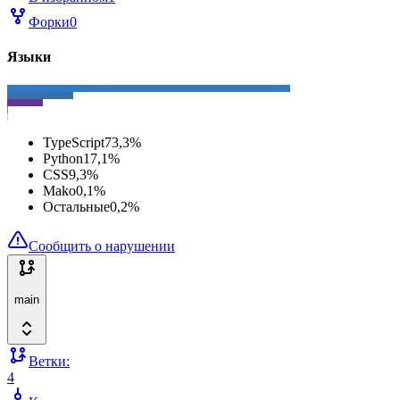
Форки
0
Языки
TypeScript
73,3
%
Python
17,1
%
CSS
9,3
%
Mako
0,1
%
Остальные
0,2
%
Сообщить о нарушении
main
Ветки:
4