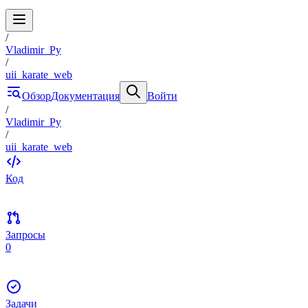
/
Vladimir_Py
/
uii_karate_web
Обзор
Документация
Войти
/
Vladimir_Py
/
uii_karate_web
Код
Запросы
0
Задачи