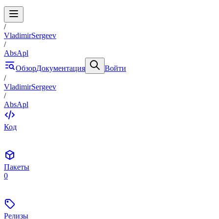
/
VladimirSergeev
/
AbsApl
Обзор
Документация
Войти
/
VladimirSergeev
/
AbsApl
Код
Пакеты
0
Релизы