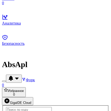
0
Аналитика
Безопасность
AbsApl
Форк
0
Избранное
0
GigaIDE Cloud