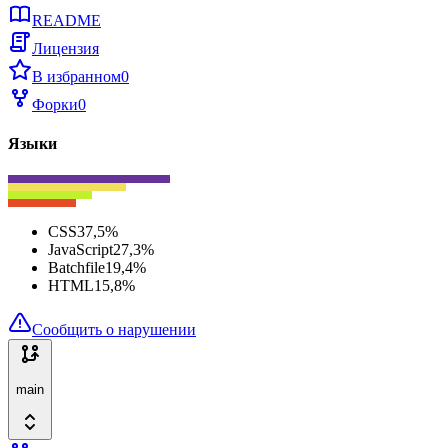
README
Лицензия
В избранном
0
Форки
0
Языки
CSS
37,5
%
JavaScript
27,3
%
Batchfile
19,4
%
HTML
15,8
%
Сообщить о нарушении
main