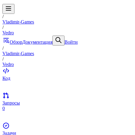
/
Vladimir-Games
/
Vedro
Обзор
Документация
Войти
/
Vladimir-Games
/
Vedro
Код
Запросы
0
Задачи