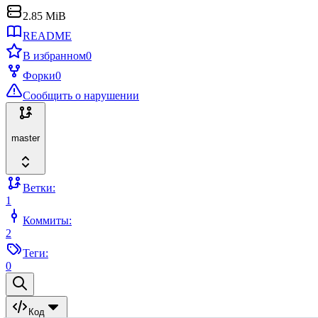
2.85 MiB
README
В избранном
0
Форки
0
Сообщить о нарушении
master
Ветки:
1
Коммиты:
2
Теги:
0
Код