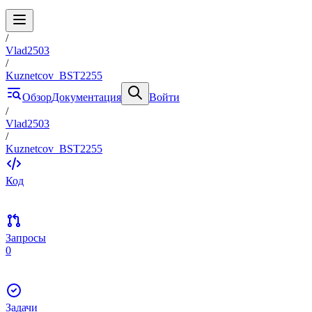
/
Vlad2503
/
Kuznetcov_BST2255
Обзор
Документация
Войти
/
Vlad2503
/
Kuznetcov_BST2255
Код
Запросы
0
Задачи