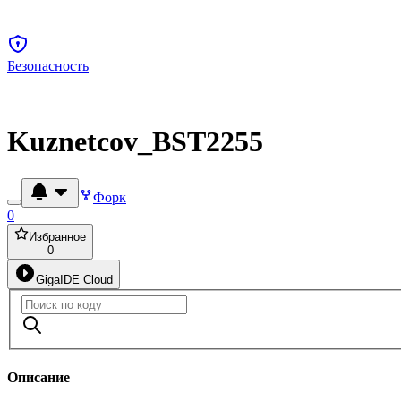
Безопасность
Kuznetcov_BST2255
Форк
0
Избранное
0
GigaIDE Cloud
Описание