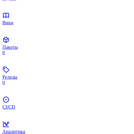
Вики
Пакеты
0
Релизы
0
CI/CD
Аналитика