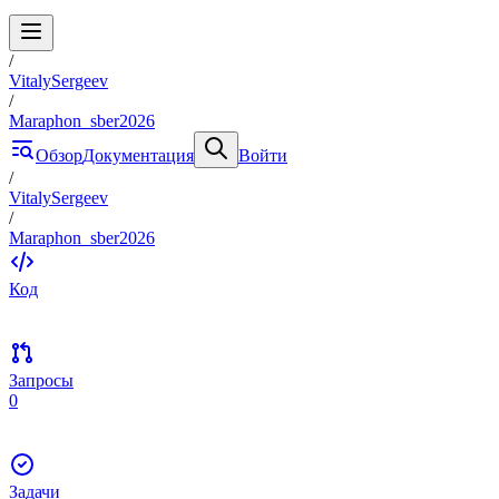
/
VitalySergeev
/
Maraphon_sber2026
Обзор
Документация
Войти
/
VitalySergeev
/
Maraphon_sber2026
Код
Запросы
0
Задачи