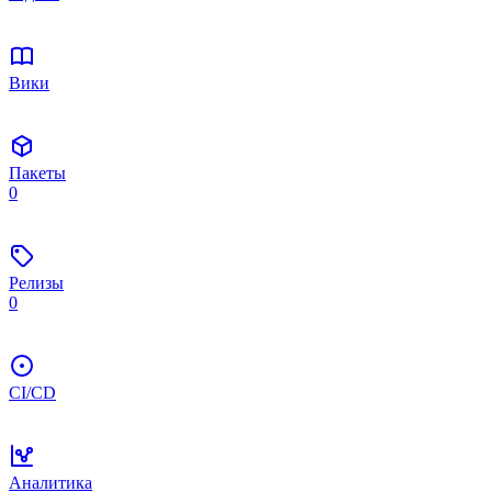
Вики
Пакеты
0
Релизы
0
CI/CD
Аналитика