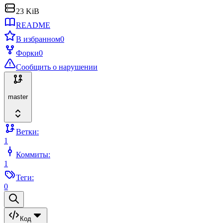
23 KiB
README
В избранном
0
Форки
0
Сообщить о нарушении
master
Ветки:
1
Коммиты:
1
Теги:
0
Код