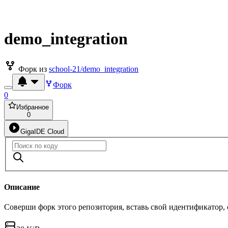
demo_integration
Форк из
school-21/demo_integration
Форк
0
Избранное
0
GigaIDE Cloud
Описание
Соверши форк этого репозитория, вставь свой идентификатор,