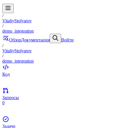
/
VitaliyStolyarov
/
demo_integration
Обзор
Документация
Войти
/
VitaliyStolyarov
/
demo_integration
Код
Запросы
0
Задачи