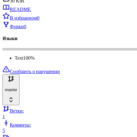
30 KiB
README
В избранном
0
Форки
0
Языки
Text
100
%
Сообщить о нарушении
master
Ветки:
1
Коммиты:
5