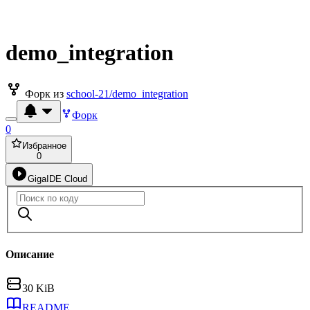
demo_integration
Форк из
school-21/demo_integration
Форк
0
Избранное
0
GigaIDE Cloud
Описание
30 KiB
README