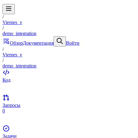
/
Viernes_v
/
demo_integration
Обзор
Документация
Войти
/
Viernes_v
/
demo_integration
Код
Запросы
0
Задачи