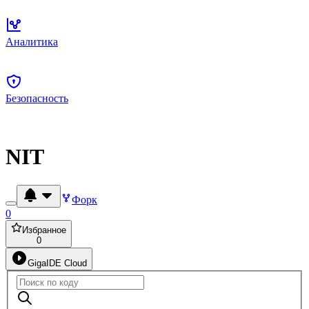
Аналитика
Безопасность
NIT
Форк
0
Избранное
0
GigaIDE Cloud