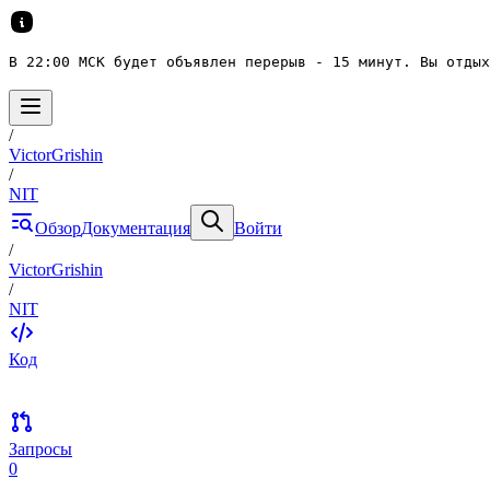
В 22:00 МСК будет объявлен перерыв - 15 минут. Вы отдых
/
VictorGrishin
/
NIT
Обзор
Документация
Войти
/
VictorGrishin
/
NIT
Код
Запросы
0