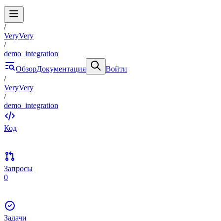
/
VeryVery
/
demo_integration
Обзор
Документация
Войти
/
VeryVery
/
demo_integration
Код
Запросы
0
Задачи