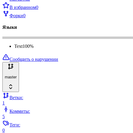
В избранном
0
Форки
0
Языки
Text
100
%
Сообщить о нарушении
master
Ветки:
1
Коммиты:
5
Теги:
0