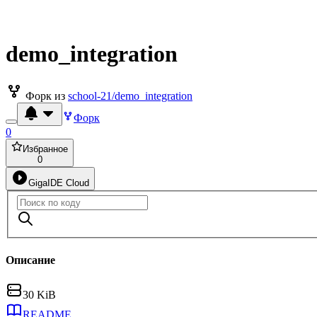
demo_integration
Форк из
school-21/demo_integration
Форк
0
Избранное
0
GigaIDE Cloud
Описание
30 KiB
README