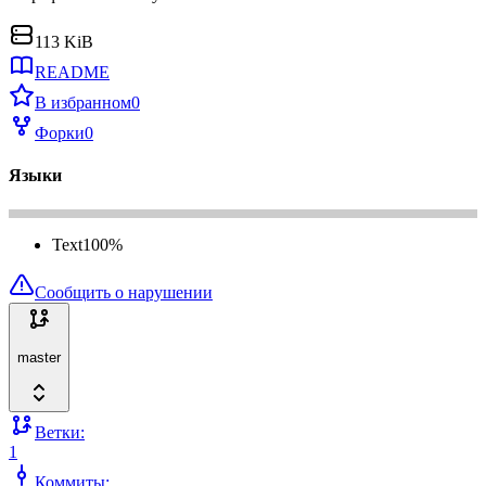
113 KiB
README
В избранном
0
Форки
0
Языки
Text
100
%
Сообщить о нарушении
master
Ветки:
1
Коммиты: