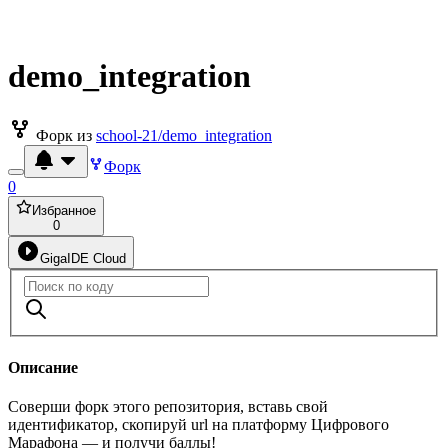
demo_integration
Форк из
school-21/demo_integration
Форк
0
Избранное
0
GigaIDE Cloud
Описание
Соверши форк этого репозитория, вставь свой
идентификатор, скопируй url на платформу Цифрового
Марафона — и получи баллы!