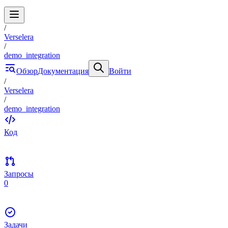
/
Verselera
/
demo_integration
Обзор
Документация
Войти
/
Verselera
/
demo_integration
Код
Запросы
0
Задачи