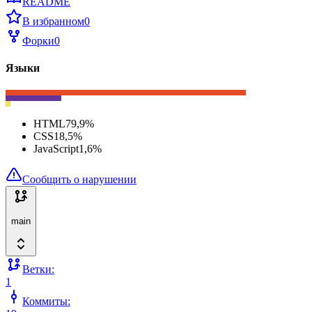
README
В избранном
0
Форки
0
Языки
HTML
79,9
%
CSS
18,5
%
JavaScript
1,6
%
Сообщить о нарушении
main
Ветки:
1
Коммиты: