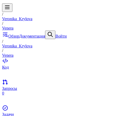
/
Veronika_Krylova
/
Venera
Обзор
Документация
Войти
/
Veronika_Krylova
/
Venera
Код
Запросы
0
Задачи