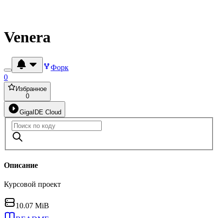
Venera
Форк
0
Избранное
0
GigaIDE Cloud
Описание
Курсовой проект
10.07 MiB