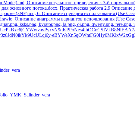
in Model).md, Описание результатов приведения к 3-й нормально
 для основного потока.docx, Практическая работа 2.9 Описание 
форме (3NF).md, 6. Описание сценария использования (Use Case)
.drawio, Описание диаграммы вариантов использования (Use Case 
r_диаг.png, ksks.png, kyrator.png, la.png, oi.png, qwerty.png, 
UcPkBxc6jCYWwvavPyxyN9qKPPoNes4IbOCoCSIVkB8NlEAA7
3z8JdN0ikYk9UcULqi6y-eBYWeXn5qQWmFG0Hy0MKlxW2xGgXruJ
inder_vera
tfolio_YMK_Salinder_vera