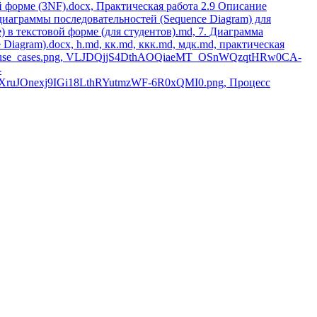
й форме (3NF).docx, Практическая работа 2.9 Описание
диаграммы последовательностей (Sequence Diagram) для
 в текстовой форме (для студентов).md, 7. Диаграмма
Diagram).docx, h.md, кк.md, ккк.md, мдк.md, практическая
rere.png, use_cases.png, VLJDQjjS4DthAOQiaeMT_OSnWQzqtHRw0CA-
-
Onexj9IGi18LthRYutmzWF-6R0xQMI0.png, Процесс