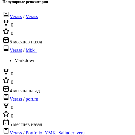
Популярные репозитории
Verass
/
Verass
0
0
5 месяцев назад
Verass
/
Mbk_
Markdown
0
0
4 месяца назад
Verass
/
port.ru
0
0
5 месяцев назад
Verass
/
Portfolio_YMK_Salinder_vera