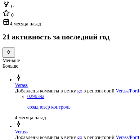
0
0
4 месяца назад
21 активность за последний год
Меньше
Больше
Verass
Добавлены коммиты в ветку
go
в репозиторий
Verass/Por
029b39a
созад юзер контроль
4 месяца назад
Verass
Добавлены коммиты в ветку
go
в репозиторий
Verass/Por