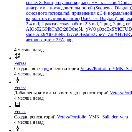
create: 8. Концептуальная диаграмма классов (Doma
диаграммы последовательностей (Sequence Diagram)
основного потока.md, приведения к 3-й нормальной 
вариантов использования (Use Case Diagram).md, er
2.4.md, Практическая работа 2.5.md, 2.png, 3.png, e
AIQo52GPIbTn3Ct28O6sq5L_yWQgOzcExSYlCFUD
sbdHAlx9XttF36NlCIxvcuOBsbmxU5eV_ZmXH7BRv
авторизации с 2FA.png
4 месяца назад
Verass
Создана ветка
go
в репозитории
Verass/Portfolio_YMK_Sal
4 месяца назад
Verass
Добавлены коммиты в ветку
go
в репозиторий
Verass/Por
4 месяца назад
Verass
Создан репозиторий
Verass/Portfolio_YMK_Salinder_vera
4 месяца назад