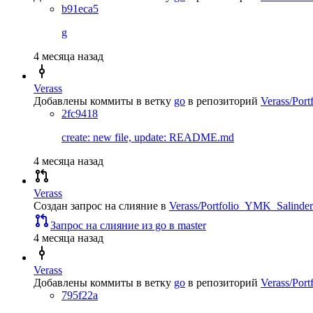
b91eca5
g
4 месяца назад
Verass
Добавлены коммиты в ветку
go
в репозиторий
Verass/Por
2fc9418
create: new file, update: README.md
4 месяца назад
Verass
Создан запрос на слияние
в
Verass/Portfolio_YMK_Salinder
Запрос на слияние из go в master
4 месяца назад
Verass
Добавлены коммиты в ветку
go
в репозиторий
Verass/Por
795f22a