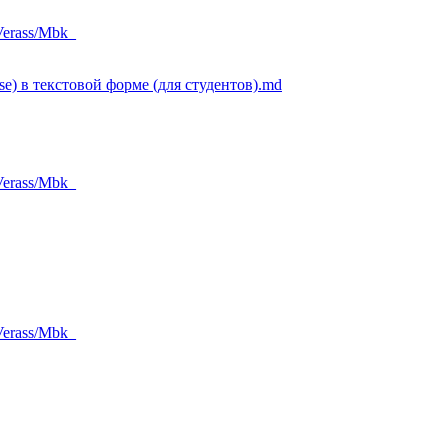
Verass/Mbk_
se) в текстовой форме (для студентов).md
Verass/Mbk_
Verass/Mbk_