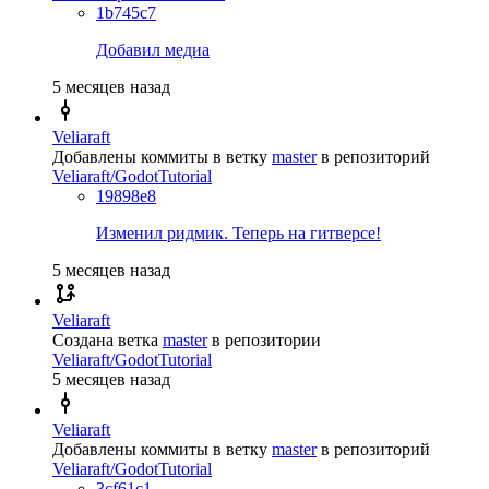
1b745c7
Добавил медиа
5 месяцев назад
Veliaraft
Добавлены коммиты в ветку
master
в репозиторий
Veliaraft/GodotTutorial
19898e8
Изменил ридмик. Теперь на гитверсе!
5 месяцев назад
Veliaraft
Создана ветка
master
в репозитории
Veliaraft/GodotTutorial
5 месяцев назад
Veliaraft
Добавлены коммиты в ветку
master
в репозиторий
Veliaraft/GodotTutorial
3cf61c1