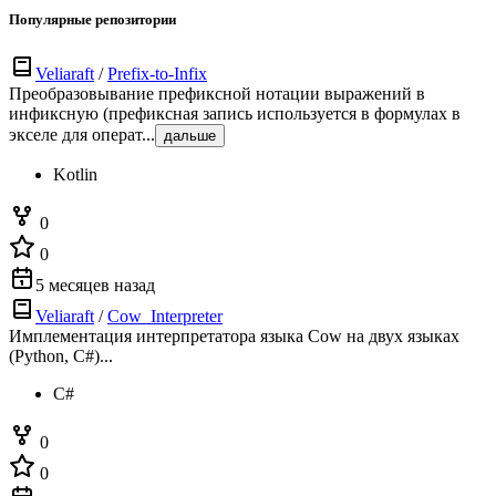
Популярные репозитории
Veliaraft
/
Prefix-to-Infix
Преобразовывание префиксной нотации выражений в
инфиксную (префиксная запись используется в формулах в
экселе для операт...
дальше
Kotlin
0
0
5 месяцев назад
Veliaraft
/
Cow_Interpreter
Имплементация интерпретатора языка Cow на двух языках
(Python, C#)...
C#
0
0