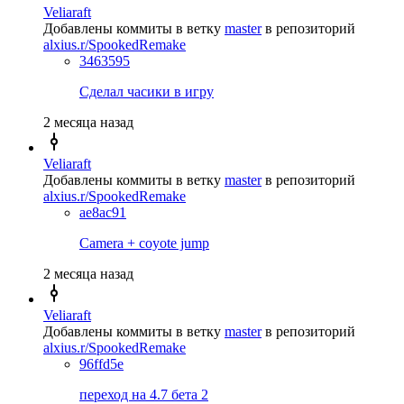
Veliaraft
Добавлены коммиты в ветку
master
в репозиторий
alxius.r/SpookedRemake
3463595
Сделал часики в игру
2 месяца назад
Veliaraft
Добавлены коммиты в ветку
master
в репозиторий
alxius.r/SpookedRemake
ae8ac91
Camera + coyote jump
2 месяца назад
Veliaraft
Добавлены коммиты в ветку
master
в репозиторий
alxius.r/SpookedRemake
96ffd5e
переход на 4.7 бета 2