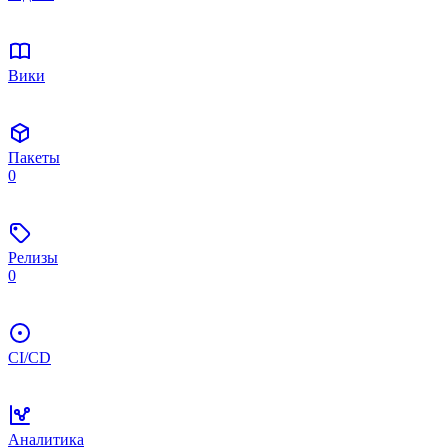
Вики
Пакеты
0
Релизы
0
CI/CD
Аналитика