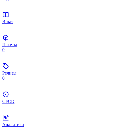
Вики
Пакеты
0
Релизы
0
CI/CD
Аналитика