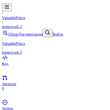
/
ValuablePrince
/
homework-3
Обзор
Документация
Войти
/
ValuablePrince
/
homework-3
Код
Запросы
0
Задачи