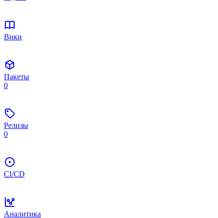
Вики
Пакеты
0
Релизы
0
CI/CD
Аналитика