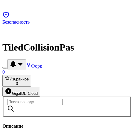
Безопасность
TiledCollisionPas
Форк
0
Избранное
0
GigaIDE Cloud
Описание