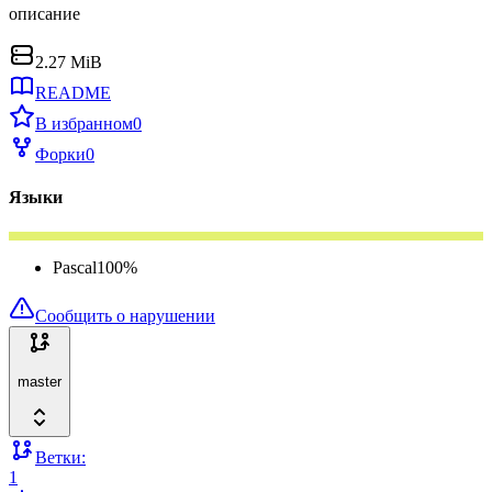
описание
2.27 MiB
README
В избранном
0
Форки
0
Языки
Pascal
100
%
Сообщить о нарушении
master
Ветки:
1