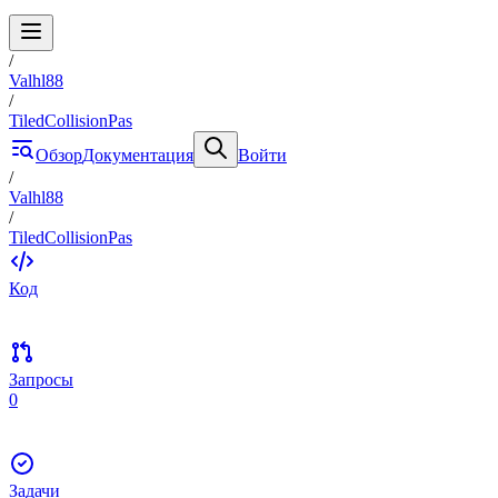
/
Valhl88
/
TiledCollisionPas
Обзор
Документация
Войти
/
Valhl88
/
TiledCollisionPas
Код
Запросы
0
Задачи