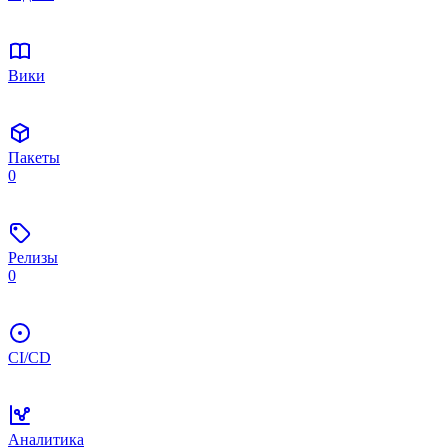
Вики
Пакеты
0
Релизы
0
CI/CD
Аналитика