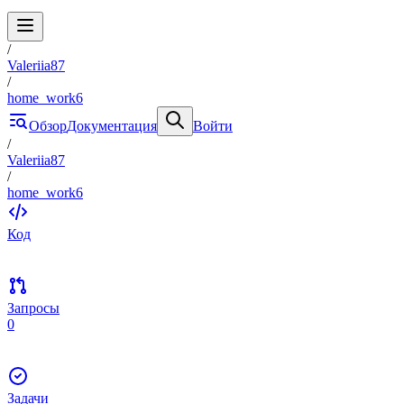
/
Valeriia87
/
home_work6
Обзор
Документация
Войти
/
Valeriia87
/
home_work6
Код
Запросы
0
Задачи