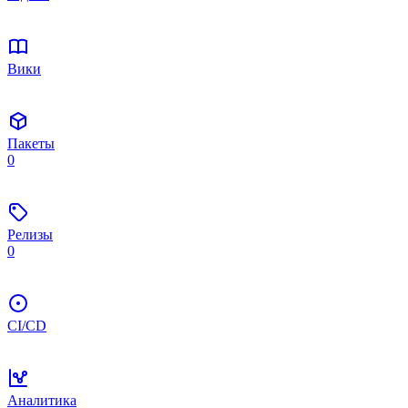
Вики
Пакеты
0
Релизы
0
CI/CD
Аналитика