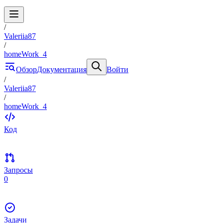
/
Valeriia87
/
homeWork_4
Обзор
Документация
Войти
/
Valeriia87
/
homeWork_4
Код
Запросы
0
Задачи