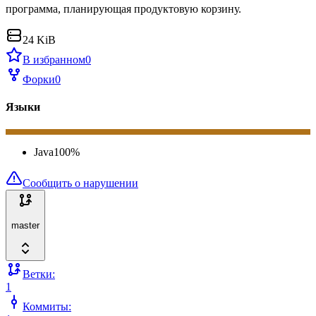
программа, планирующая продуктовую корзину.
24 KiB
В избранном
0
Форки
0
Языки
Java
100
%
Сообщить о нарушении
master
Ветки:
1
Коммиты: