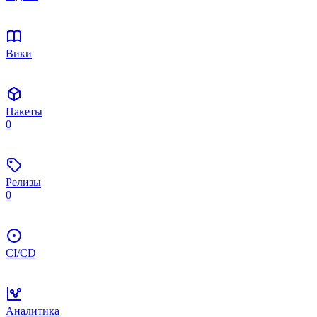
Вики
Пакеты
0
Релизы
0
CI/CD
Аналитика