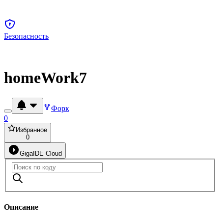
Безопасность
homeWork7
Форк
0
Избранное
0
GigaIDE Cloud
Описание