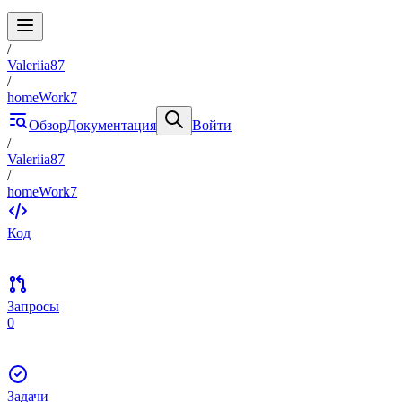
/
Valeriia87
/
homeWork7
Обзор
Документация
Войти
/
Valeriia87
/
homeWork7
Код
Запросы
0
Задачи