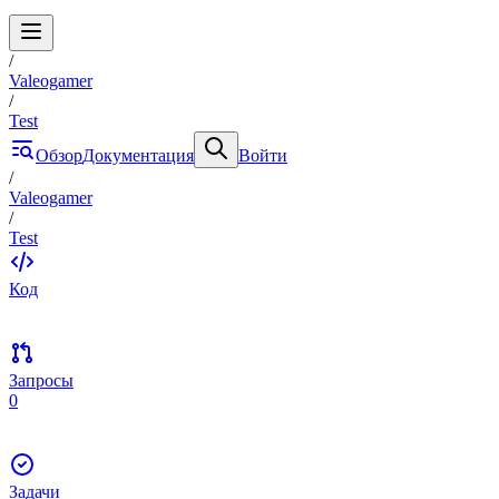
/
Valeogamer
/
Test
Обзор
Документация
Войти
/
Valeogamer
/
Test
Код
Запросы
0
Задачи