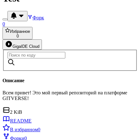
Форк
0
Избранное
0
GigaIDE Cloud
Описание
Всем привет! Это мой первый репозиторий на платформе
GITVERSE!
2 KiB
README
В избранном
0
Форки
0