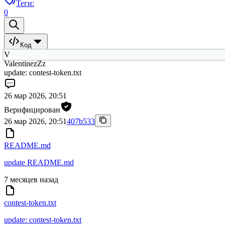
Теги:
0
Код
V
ValentinezZz
update: contest-token.txt
26 мар 2026, 20:51
Верифицирован
26 мар 2026, 20:51
407b533
README.md
update README.md
7 месяцев назад
contest-token.txt
update: contest-token.txt