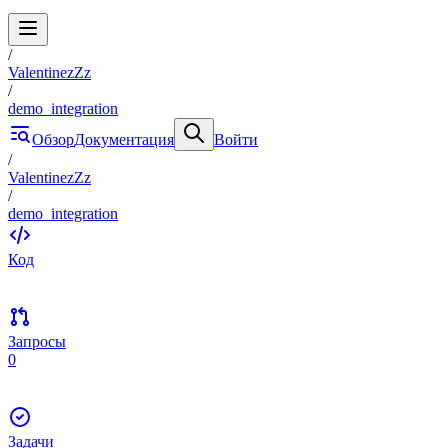
/
ValentinezZz
/
demo_integration
Обзор
Документация
Войти
/
ValentinezZz
/
demo_integration
Код
Запросы
0
Задачи