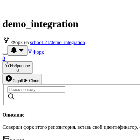
demo_integration
Форк из
school-21/demo_integration
Форк
0
Избранное
0
GigaIDE Cloud
Описание
Соверши форк этого репозитория, вставь свой идентификатор,