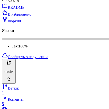
30 KiB
README
В избранном
0
Форки
0
Языки
Text
100
%
Сообщить о нарушении
master
Ветки:
1
Коммиты:
5