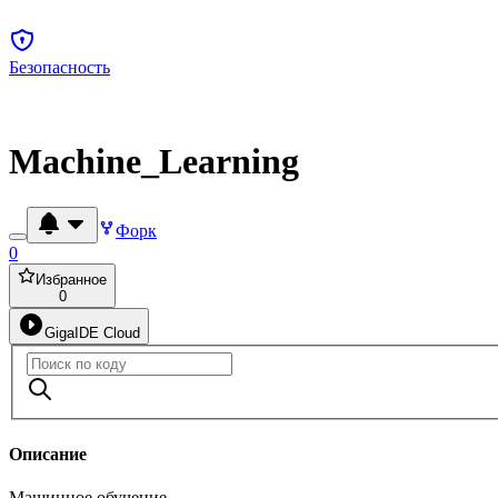
Безопасность
Machine_Learning
Форк
0
Избранное
0
GigaIDE Cloud
Описание
Машинное обучение