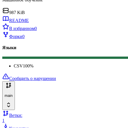
987 KiB
README
В избранном
0
Форки
0
Языки
CSV
100
%
Сообщить о нарушении
main
Ветки:
1