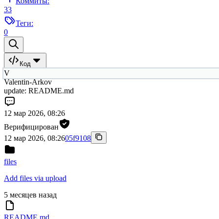
Коммиты:
33
Теги:
0
Код
V
Valentin-Arkov
update: README.md
12 мар 2026, 08:26
Верифицирован
12 мар 2026, 08:26
05f9108
files
Add files via upload
5 месяцев назад
README.md