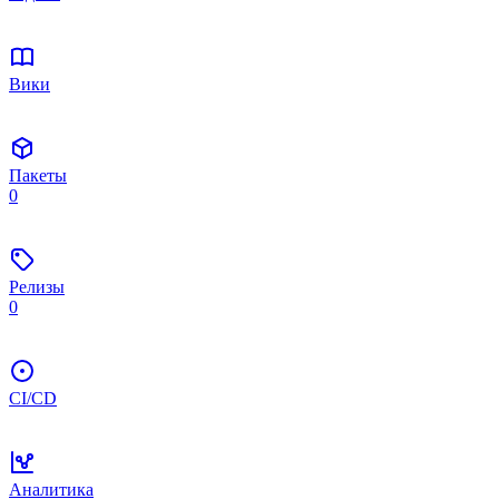
Вики
Пакеты
0
Релизы
0
CI/CD
Аналитика