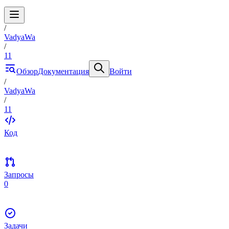
/
VadyaWa
/
11
Обзор
Документация
Войти
/
VadyaWa
/
11
Код
Запросы
0
Задачи