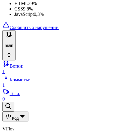
HTML
29
%
CSS
9,8
%
JavaScript
0,3
%
Сообщить о нарушении
main
Ветки:
1
Коммиты:
1
Теги:
0
Код
VFlov