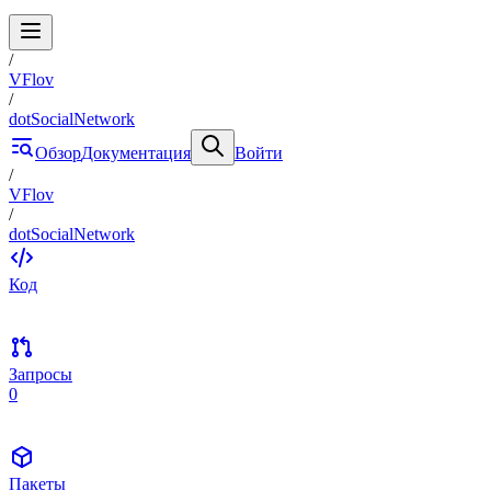
/
VFlov
/
dotSocialNetwork
Обзор
Документация
Войти
/
VFlov
/
dotSocialNetwork
Код
Запросы
0
Пакеты