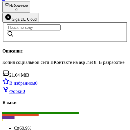
Избранное
0
GigaIDE Cloud
Описание
Копия социальной сети ВКонтакте на asp .net 8. В разработке
21.04 MiB
В избранном
0
Форки
0
Языки
C#
60,9
%