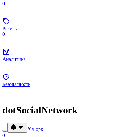
0
Релизы
0
Аналитика
Безопасность
dotSocialNetwork
Форк
0