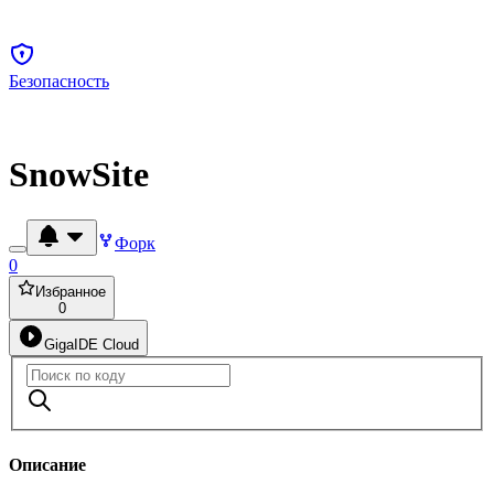
Безопасность
SnowSite
Форк
0
Избранное
0
GigaIDE Cloud
Описание