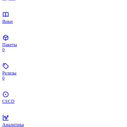
Вики
Пакеты
0
Релизы
0
CI/CD
Аналитика