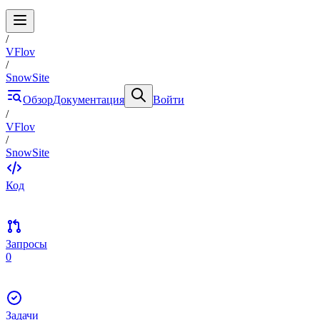
/
VFlov
/
SnowSite
Обзор
Документация
Войти
/
VFlov
/
SnowSite
Код
Запросы
0
Задачи