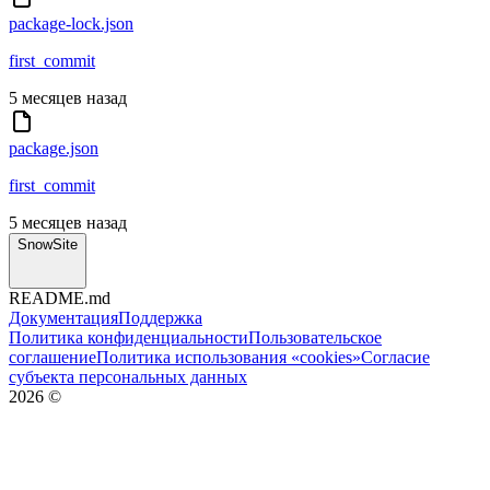
package-lock.json
first_commit
5 месяцев назад
package.json
first_commit
5 месяцев назад
SnowSite
README.md
Документация
Поддержка
Политика конфиденциальности
Пользовательское
соглашение
Политика использования «cookies»
Согласие
субъекта персональных данных
2026
©