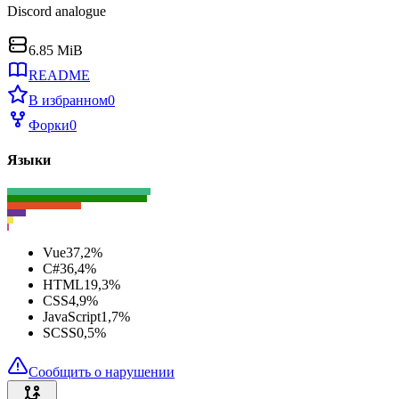
Discord analogue
6.85 MiB
README
В избранном
0
Форки
0
Языки
Vue
37,2
%
C#
36,4
%
HTML
19,3
%
CSS
4,9
%
JavaScript
1,7
%
SCSS
0,5
%
Сообщить о нарушении