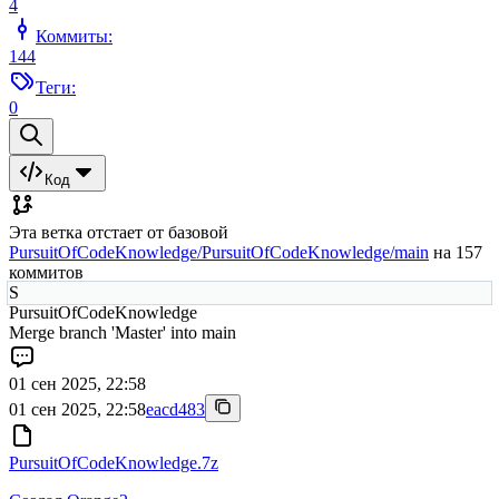
4
Коммиты:
144
Теги:
0
Код
Эта ветка отстает от базовой
PursuitOfCodeKnowledge/PursuitOfCodeKnowledge/main
на 157
коммитов
S
PursuitOfCodeKnowledge
Merge branch 'Master' into main
01 сен 2025, 22:58
01 сен 2025, 22:58
eacd483
PursuitOfCodeKnowledge.7z