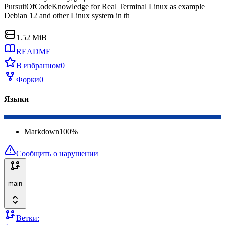
PursuitOfCodeKnowledge for Real Terminal Linux as example
Debian 12 and other Linux system in th
1.52 MiB
README
В избранном
0
Форки
0
Языки
Markdown
100
%
Сообщить о нарушении
main
Ветки: