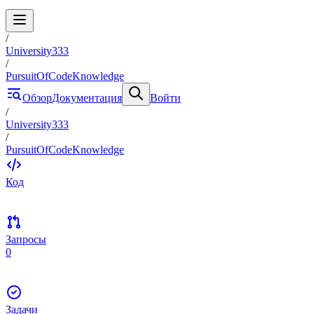
/
University333
/
PursuitOfCodeKnowledge
Обзор
Документация
Войти
/
University333
/
PursuitOfCodeKnowledge
Код
Запросы
0
Задачи