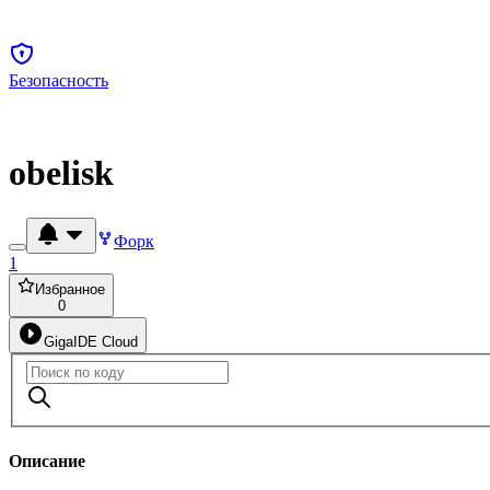
Безопасность
obelisk
Форк
1
Избранное
0
GigaIDE Cloud
Описание