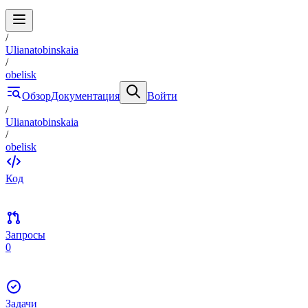
/
Ulianatobinskaia
/
obelisk
Обзор
Документация
Войти
/
Ulianatobinskaia
/
obelisk
Код
Запросы
0
Задачи