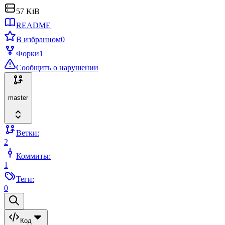
57 KiB
README
В избранном
0
Форки
1
Сообщить о нарушении
master
Ветки:
2
Коммиты:
1
Теги:
0
Код