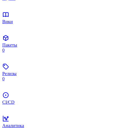
Вики
Пакеты
0
Релизы
0
CI/CD
Аналитика