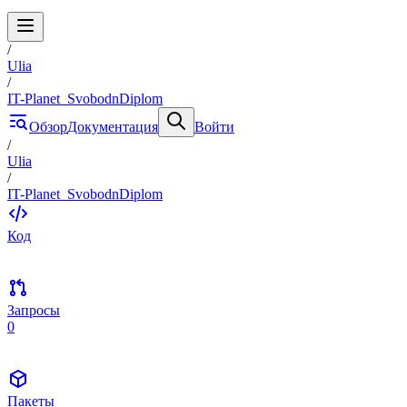
/
Ulia
/
IT-Planet_SvobodnDiplom
Обзор
Документация
Войти
/
Ulia
/
IT-Planet_SvobodnDiplom
Код
Запросы
0
Пакеты