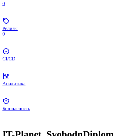
0
Релизы
0
CI/CD
Аналитика
Безопасность
IT-Planet_SvobodnDiplom