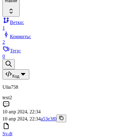
master
Ветки:
1
Коммиты:
2
Теги:
0
Код
Ulia758
text2
10 апр 2024, 22:34
10 апр 2024, 22:34
a53e3f0
Sv.dt