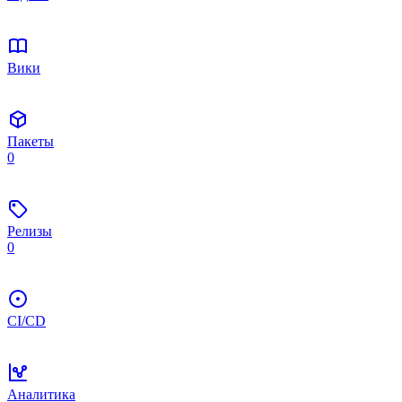
Вики
Пакеты
0
Релизы
0
CI/CD
Аналитика