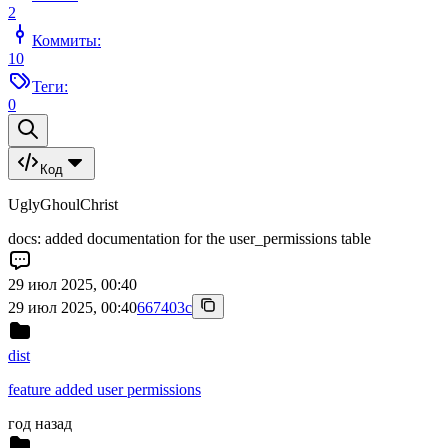
2
Коммиты:
10
Теги:
0
Код
UglyGhoulChrist
docs: added documentation for the user_permissions table
29 июл 2025, 00:40
29 июл 2025, 00:40
667403c
dist
feature added user permissions
год назад