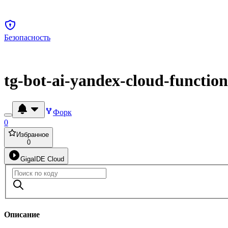
Безопасность
tg-bot-ai-yandex-cloud-function
Форк
0
Избранное
0
GigaIDE Cloud
Описание