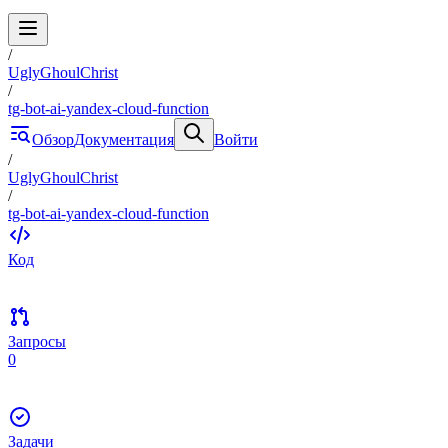
/
UglyGhoulChrist
/
tg-bot-ai-yandex-cloud-function
Обзор
Документация
Войти
/
UglyGhoulChrist
/
tg-bot-ai-yandex-cloud-function
Код
Запросы
0
Задачи