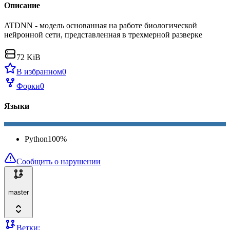
Описание
ATDNN - модель основанная на работе биологической
нейронной сети, представленная в трехмерной разверке
72 KiB
В избранном
0
Форки
0
Языки
Python
100
%
Сообщить о нарушении
master
Ветки: