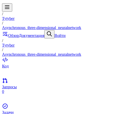
/
Tytyber
/
Asynchronous_three-dimensional_neuralnetwork
Обзор
Документация
Войти
/
Tytyber
/
Asynchronous_three-dimensional_neuralnetwork
Код
Запросы
0
Задачи