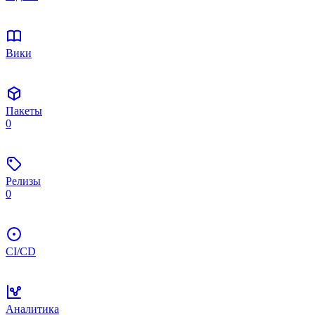
Вики
Пакеты
0
Релизы
0
CI/CD
Аналитика