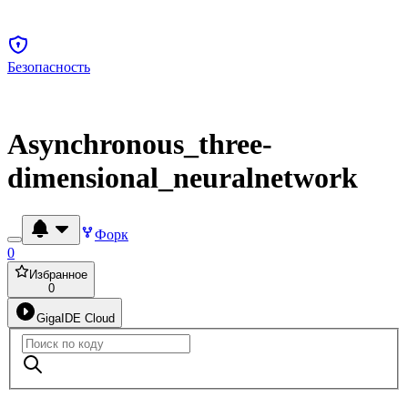
Безопасность
Asynchronous_three-
dimensional_neuralnetwork
Форк
0
Избранное
0
GigaIDE Cloud