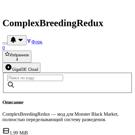
ComplexBreedingRedux
Форк
0
Избранное
4
GigaIDE Cloud
Описание
ComplexBreedingRedux — мод для Monster Black Market,
полностью переделывающий систему разведения.
1.99 MiB