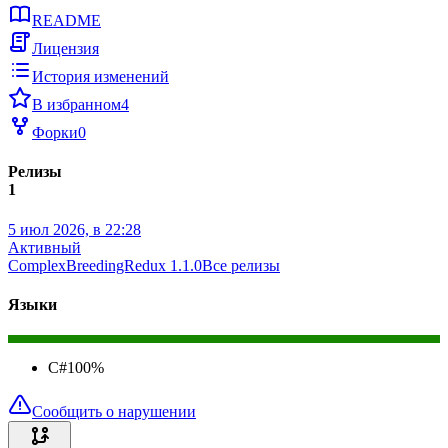
README
Лицензия
История изменений
В избранном
4
Форки
0
Релизы
1
5 июл 2026, в 22:28
Активный
ComplexBreedingRedux 1.1.0
Все релизы
Языки
C#
100
%
Сообщить о нарушении