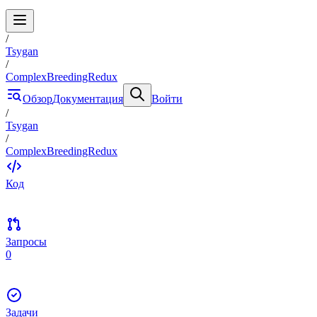
/
Tsygan
/
ComplexBreedingRedux
Обзор
Документация
Войти
/
Tsygan
/
ComplexBreedingRedux
Код
Запросы
0
Задачи