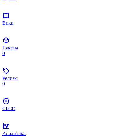
Вики
Пакеты
0
Релизы
0
CI/CD
Аналитика