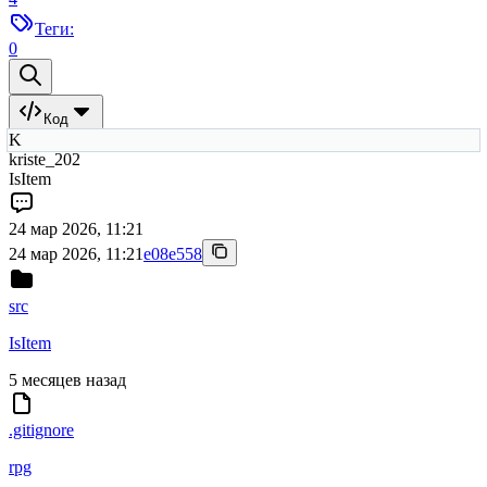
Теги:
0
Код
K
kriste_202
IsItem
24 мар 2026, 11:21
24 мар 2026, 11:21
e08e558
src
IsItem
5 месяцев назад
.gitignore
rpg