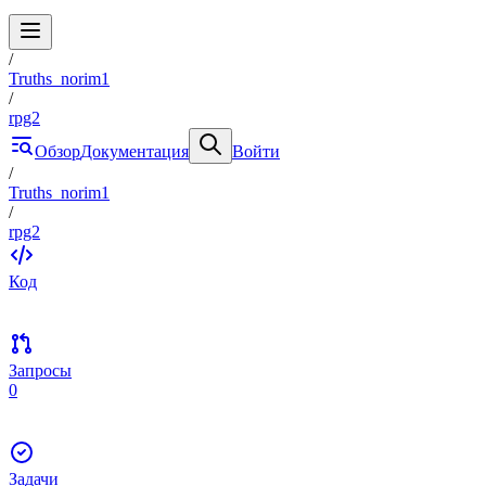
/
Truths_norim1
/
rpg2
Обзор
Документация
Войти
/
Truths_norim1
/
rpg2
Код
Запросы
0
Задачи