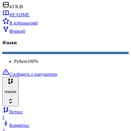
43 KiB
README
В избранном
0
Форки
0
Языки
Python
100
%
Сообщить о нарушении
master
Ветки:
1
Коммиты:
4