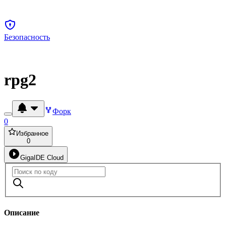
Безопасность
rpg2
Форк
0
Избранное
0
GigaIDE Cloud
Описание