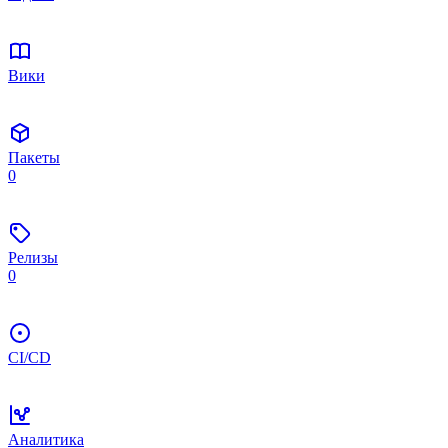
Вики
Пакеты
0
Релизы
0
CI/CD
Аналитика