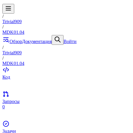
/
Trivial909
/
MDK01.04
Обзор
Документация
Войти
/
Trivial909
/
MDK01.04
Код
Запросы
0
Задачи