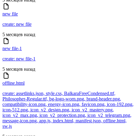
new file
create: new file
5 месяцев назад
new file-1
create: new file-1
5 месяцев назад
offline.html
create: assetlinks.json, style.css, BalkaraFreeCondensed.ttf,
Philosopher-Regular.ttf, bg-logo-worn.png, brand-header.png,
compatibility-icon.png, energy-icon.png, favicon.png, icon-192.png,
icon-512.png, icon_v2_design.png, icon_v2_mastery.png,
icon_v2_max.png, icon_v2_protection.png, icon_v2_telegram.png,
message-icon.png, app.js, index.html, manifest.json, offline.html,
sw.js