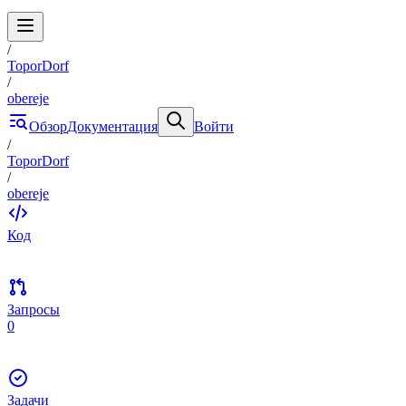
/
ToporDorf
/
obereje
Обзор
Документация
Войти
/
ToporDorf
/
obereje
Код
Запросы
0
Задачи