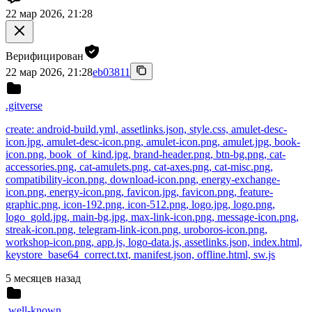
22 мар 2026, 21:28
Верифицирован
22 мар 2026, 21:28
eb03811
.gitverse
create: android-build.yml, assetlinks.json, style.css, amulet-desc-
icon.jpg, amulet-desc-icon.png, amulet-icon.png, amulet.jpg, book-
icon.png, book_of_kind.jpg, brand-header.png, btn-bg.png, cat-
accessories.png, cat-amulets.png, cat-axes.png, cat-misc.png,
compatibility-icon.png, download-icon.png, energy-exchange-
icon.png, energy-icon.png, favicon.jpg, favicon.png, feature-
graphic.png, icon-192.png, icon-512.png, logo.jpg, logo.png,
logo_gold.jpg, main-bg.jpg, max-link-icon.png, message-icon.png,
streak-icon.png, telegram-link-icon.png, uroboros-icon.png,
workshop-icon.png, app.js, logo-data.js, assetlinks.json, index.html,
keystore_base64_correct.txt, manifest.json, offline.html, sw.js
5 месяцев назад
.well-known