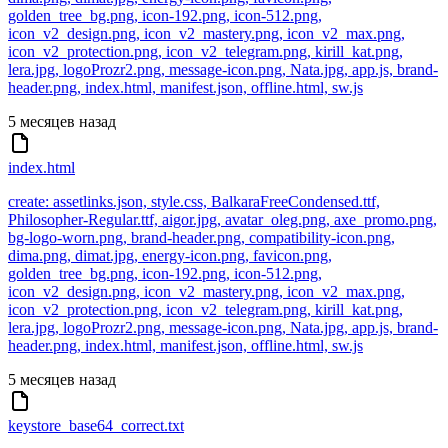
golden_tree_bg.png, icon-192.png, icon-512.png,
icon_v2_design.png, icon_v2_mastery.png, icon_v2_max.png,
icon_v2_protection.png, icon_v2_telegram.png, kirill_kat.png,
lera.jpg, logoProzr2.png, message-icon.png, Nata.jpg, app.js, brand-
header.png, index.html, manifest.json, offline.html, sw.js
5 месяцев назад
index.html
create: assetlinks.json, style.css, BalkaraFreeCondensed.ttf,
Philosopher-Regular.ttf, aigor.jpg, avatar_oleg.png, axe_promo.png,
bg-logo-worn.png, brand-header.png, compatibility-icon.png,
dima.png, dimat.jpg, energy-icon.png, favicon.png,
golden_tree_bg.png, icon-192.png, icon-512.png,
icon_v2_design.png, icon_v2_mastery.png, icon_v2_max.png,
icon_v2_protection.png, icon_v2_telegram.png, kirill_kat.png,
lera.jpg, logoProzr2.png, message-icon.png, Nata.jpg, app.js, brand-
header.png, index.html, manifest.json, offline.html, sw.js
5 месяцев назад
keystore_base64_correct.txt