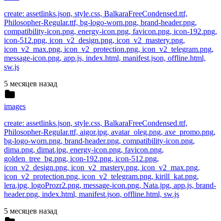
create: assetlinks.json, style.css, BalkaraFreeCondensed.ttf,
Philosopher-Regular.ttf, bg-logo-worn.png, brand-header.png,
compatibility-icon.png, energy-icon.png, favicon.png, icon-192.png,
icon-512.png, icon_v2_design.png, icon_v2_mastery.png,
icon_v2_max.png, icon_v2_protection.png, icon_v2_telegram.png,
message-icon.png, app.js, index.html, manifest.json, offline.html,
sw.js
5 месяцев назад
images
create: assetlinks.json, style.css, BalkaraFreeCondensed.ttf,
Philosopher-Regular.ttf, aigor.jpg, avatar_oleg.png, axe_promo.png,
bg-logo-worn.png, brand-header.png, compatibility-icon.png,
dima.png, dimat.jpg, energy-icon.png, favicon.png,
golden_tree_bg.png, icon-192.png, icon-512.png,
icon_v2_design.png, icon_v2_mastery.png, icon_v2_max.png,
icon_v2_protection.png, icon_v2_telegram.png, kirill_kat.png,
lera.jpg, logoProzr2.png, message-icon.png, Nata.jpg, app.js, brand-
header.png, index.html, manifest.json, offline.html, sw.js
5 месяцев назад