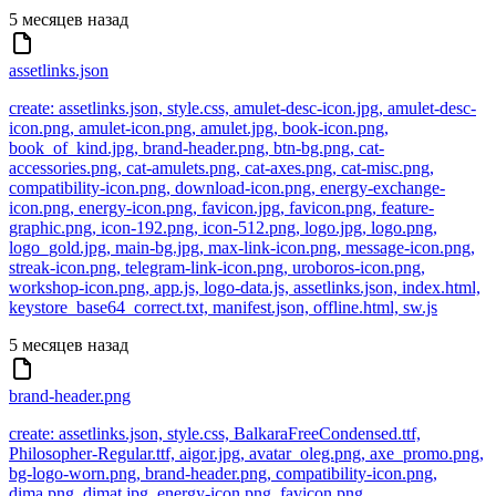
5 месяцев назад
assetlinks.json
create: assetlinks.json, style.css, amulet-desc-icon.jpg, amulet-desc-
icon.png, amulet-icon.png, amulet.jpg, book-icon.png,
book_of_kind.jpg, brand-header.png, btn-bg.png, cat-
accessories.png, cat-amulets.png, cat-axes.png, cat-misc.png,
compatibility-icon.png, download-icon.png, energy-exchange-
icon.png, energy-icon.png, favicon.jpg, favicon.png, feature-
graphic.png, icon-192.png, icon-512.png, logo.jpg, logo.png,
logo_gold.jpg, main-bg.jpg, max-link-icon.png, message-icon.png,
streak-icon.png, telegram-link-icon.png, uroboros-icon.png,
workshop-icon.png, app.js, logo-data.js, assetlinks.json, index.html,
keystore_base64_correct.txt, manifest.json, offline.html, sw.js
5 месяцев назад
brand-header.png
create: assetlinks.json, style.css, BalkaraFreeCondensed.ttf,
Philosopher-Regular.ttf, aigor.jpg, avatar_oleg.png, axe_promo.png,
bg-logo-worn.png, brand-header.png, compatibility-icon.png,
dima.png, dimat.jpg, energy-icon.png, favicon.png,