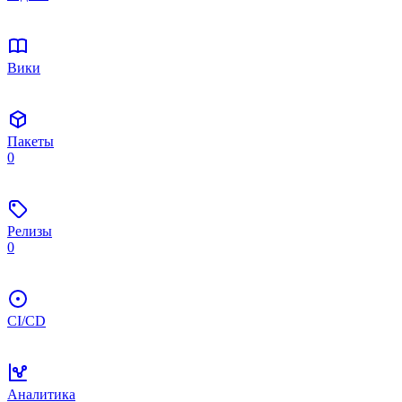
Вики
Пакеты
0
Релизы
0
CI/CD
Аналитика