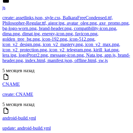
js
create: assetlinks.json, style.css, BalkaraFreeCondensed.ttf,
Philosopher-Regular.ttf, aigor.jpg, avatar_oleg.png, axe_promo.png,
bg-logo-worn.png, brand-header.png, compatibility-icon.png,
dima.png, dimat.jpg, energy-icon.png, favicon.png,
golden_tree_bg.png, icon-192.png, icon-512.png,
icon_v2_design.png, icon_v2_mastery.png, icon_v2_max.png,
icon_v2_protection.png, icon_v2_telegram.png, kirill_kat.png,
lera.jpg, logoProzr2.png, message-icon.png, Nata.jpg, app.js, brand-
header.png, index.html, manifest.json, offline.html, sw.js
5 месяцев назад
CNAME
create: CNAME
5 месяцев назад
android-build.yml
update: android-build.yml