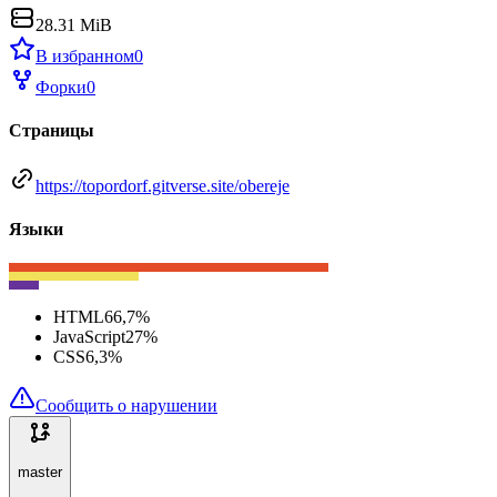
28.31 MiB
В избранном
0
Форки
0
Страницы
https://topordorf.gitverse.site/obereje
Языки
HTML
66,7
%
JavaScript
27
%
CSS
6,3
%
Сообщить о нарушении
master