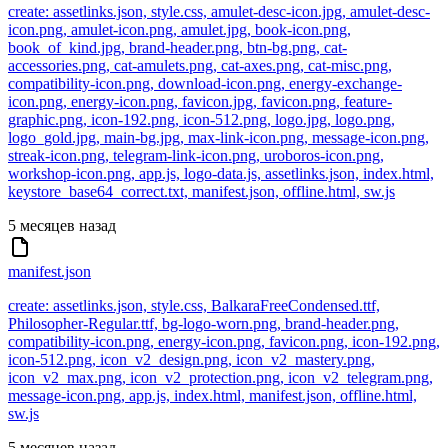
create: assetlinks.json, style.css, amulet-desc-icon.jpg, amulet-desc-
icon.png, amulet-icon.png, amulet.jpg, book-icon.png,
book_of_kind.jpg, brand-header.png, btn-bg.png, cat-
accessories.png, cat-amulets.png, cat-axes.png, cat-misc.png,
compatibility-icon.png, download-icon.png, energy-exchange-
icon.png, energy-icon.png, favicon.jpg, favicon.png, feature-
graphic.png, icon-192.png, icon-512.png, logo.jpg, logo.png,
logo_gold.jpg, main-bg.jpg, max-link-icon.png, message-icon.png,
streak-icon.png, telegram-link-icon.png, uroboros-icon.png,
workshop-icon.png, app.js, logo-data.js, assetlinks.json, index.html,
keystore_base64_correct.txt, manifest.json, offline.html, sw.js
5 месяцев назад
manifest.json
create: assetlinks.json, style.css, BalkaraFreeCondensed.ttf,
Philosopher-Regular.ttf, bg-logo-worn.png, brand-header.png,
compatibility-icon.png, energy-icon.png, favicon.png, icon-192.png,
icon-512.png, icon_v2_design.png, icon_v2_mastery.png,
icon_v2_max.png, icon_v2_protection.png, icon_v2_telegram.png,
message-icon.png, app.js, index.html, manifest.json, offline.html,
sw.js
5 месяцев назад