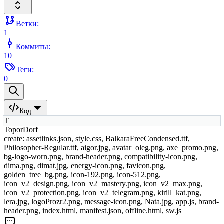
Ветки:
1
Коммиты:
10
Теги:
0
Код
T
ToporDorf
create: assetlinks.json, style.css, BalkaraFreeCondensed.ttf,
Philosopher-Regular.ttf, aigor.jpg, avatar_oleg.png, axe_promo.png,
bg-logo-worn.png, brand-header.png, compatibility-icon.png,
dima.png, dimat.jpg, energy-icon.png, favicon.png,
golden_tree_bg.png, icon-192.png, icon-512.png,
icon_v2_design.png, icon_v2_mastery.png, icon_v2_max.png,
icon_v2_protection.png, icon_v2_telegram.png, kirill_kat.png,
lera.jpg, logoProzr2.png, message-icon.png, Nata.jpg, app.js, brand-
header.png, index.html, manifest.json, offline.html, sw.js