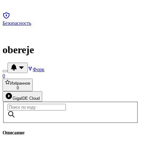
Безопасность
obereje
Форк
0
Избранное
0
GigaIDE Cloud
Описание