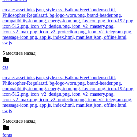
create: assetlinks.json, style.css, BalkaraFreeCondensed.ttf,
Philosopher-Regular.ttf, bg-logo-worn.png, brand-header.png,
compatibility-icon.png, energy-icon.png, favicon.png, icon-192.png,
icon-512.png, icon_v2_design.png, icon_v2_mastery.png,
icon_v2_max.png, icon_v2_protection.png, icon_v2_telegram.png,
message-icon.png, app.js, index.html, manifest.json, offline.html,
sw.js
5 месяцев назад
css
create: assetlinks.json, style.css, BalkaraFreeCondensed.ttf,
Philosopher-Regular.ttf, bg-logo-worn.png, brand-header.png,
compatibility-icon.png, energy-icon.png, favicon.png, icon-192.png,
icon-512.png, icon_v2_design.png, icon_v2_mastery.png,
icon_v2_max.png, icon_v2_protection.png, icon_v2_telegram.png,
message-icon.png, app.js, index.html, manifest.json, offline.html,
sw.js
5 месяцев назад
fonts