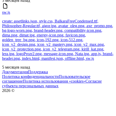
5 месяцев назад
sw.js
create: assetlinks.json, style.css, BalkaraFreeCondensed.ttf,
Philosopher-Regular.ttf, aigor.jpg, avatar_oleg.png, axe_promo.png,
bg-logo-worn.png, brand-header.png, compatibility-icon.png,
dima.png, dimat.jpg, energy-icon.png, favicon.png,
golden_tree_bg.png, icon-192.png, icon-512.png,
icon_v2_design.png, icon_v2_mastery.png, icon_v2_max.png,
icon_v2_protection.png, icon_v2_telegram.png, kirill_kat.png,
lera.jpg, logoProzr2.png, message-icon.png, Nata.jpg, app.js, brand-
header.png, index.html, manifest.json, offline.html, sw.js
5 месяцев назад
Документация
Поддержка
Политика конфиденциальности
Пользовательское
соглашение
Политика использования «cookies»
Согласие
субъекта персональных данных
2026
©